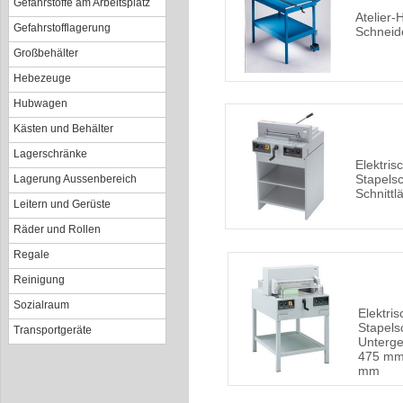
Gefahrstoffe am Arbeitsplatz
Atelier-
Gefahrstofflagerung
Schneid
Großbehälter
Hebezeuge
Hubwagen
Kästen und Behälter
Lagerschränke
Elektris
Stapelsc
Lagerung Aussenbereich
Schnitt
Leitern und Gerüste
Räder und Rollen
Regale
Reinigung
Sozialraum
Elektris
Stapels
Transportgeräte
Unterges
475 mm
mm