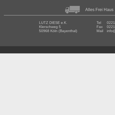
Alles Frei Haus
LUTZ DIESE e.K.
Tel
0221
Klerschweg 5
Fax
0221
50968 Köln (Bayenthal)
Mail
info