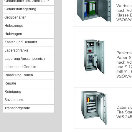
Gefahrstoffe am Arbeitsplatz
Wertsch
Gefahrstofflagerung
nach Vd
Klasse 
Großbehälter
VSÖ/VV
Hebezeuge
Hubwagen
Kästen und Behälter
Lagerschränke
Papiers
Paper St
Lagerung Aussenbereich
nach Vd
und S 1
Leitern und Gerüste
24991- 
Räder und Rollen
VSÖ/V
Regale
Reinigung
Sozialraum
Datensi
Transportgeräte
Fire Sta
VdS 24