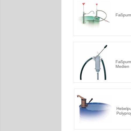
Faßpump
Faßpump
Medien
Hebelp
Polypro