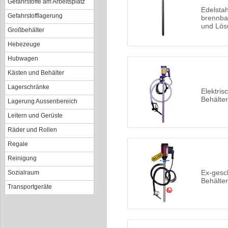
Gefahrstoffe am Arbeitsplatz
Edelsta
Gefahrstofflagerung
brennba
und Lös
Großbehälter
Hebezeuge
Hubwagen
Kästen und Behälter
Lagerschränke
Elektris
Behälte
Lagerung Aussenbereich
Leitern und Gerüste
Räder und Rollen
Regale
Reinigung
Ex-gesc
Sozialraum
Behälte
Transportgeräte