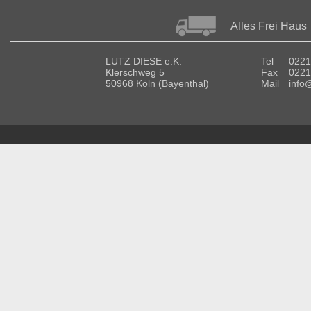
Alles Frei Haus
LUTZ DIESE e.K.
Tel
0221
Klerschweg 5
Fax
0221
50968 Köln (Bayenthal)
Mail
info