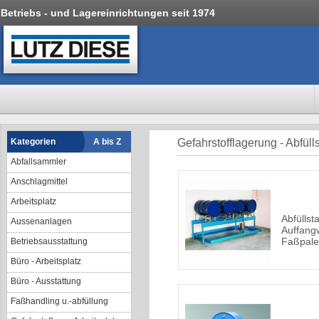
Betriebs - und Lagereinrichtungen seit 1974
Kategorien
A bis Z
Gefahrstofflagerung - Abfüll
Abfallsammler
Anschlagmittel
Arbeitsplatz
Abfüllsta
Aussenanlagen
Auffang
Faßpale
Betriebsausstattung
Büro - Arbeitsplatz
Büro - Ausstattung
Faßhandling u.-abfüllung