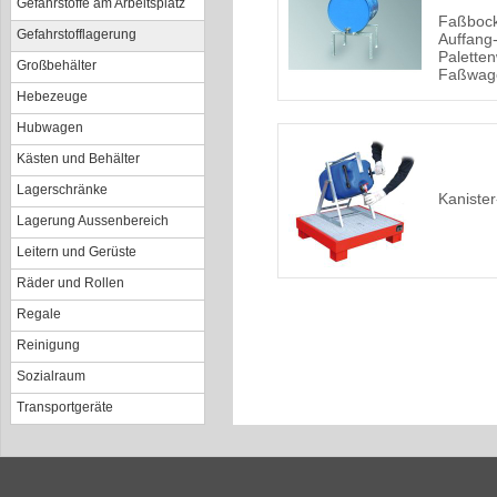
Gefahrstoffe am Arbeitsplatz
Faßbock
Gefahrstofflagerung
Auffang
Palette
Großbehälter
Faßwag
Hebezeuge
Hubwagen
Kästen und Behälter
Lagerschränke
Kanister
Lagerung Aussenbereich
Leitern und Gerüste
Räder und Rollen
Regale
Reinigung
Sozialraum
Transportgeräte