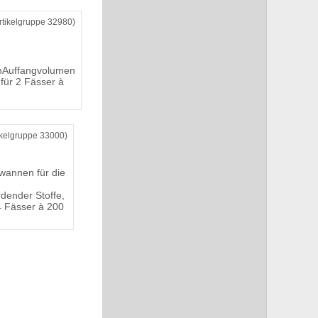
rtikelgruppe 32980)
nAuffangvolumen
 für 2 Fässer à
ikelgruppe 33000)
annen für die
dender Stoffe,
4 Fässer à 200