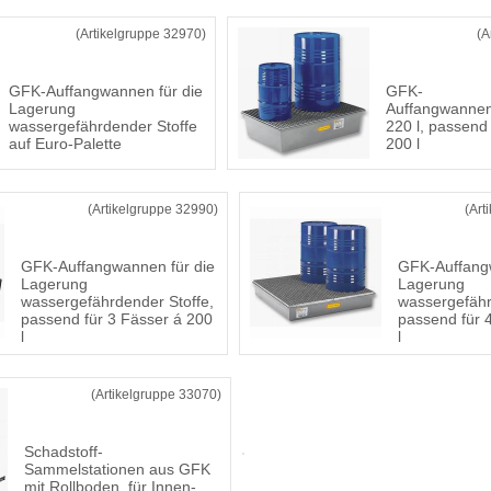
(Artikelgruppe 32970)
(A
GFK-Auffangwannen für die
GFK-
Lagerung
Auffangwanne
wassergefährdender Stoffe
220 l, passend
auf Euro-Palette
200 l
(Artikelgruppe 32990)
(Art
GFK-Auffangwannen für die
GFK-Auffangw
Lagerung
Lagerung
wassergefährdender Stoffe,
wassergefähr
passend für 3 Fässer á 200
passend für 
l
l
(Artikelgruppe 33070)
Schadstoff-
Sammelstationen aus GFK
mit Rollboden, für Innen-