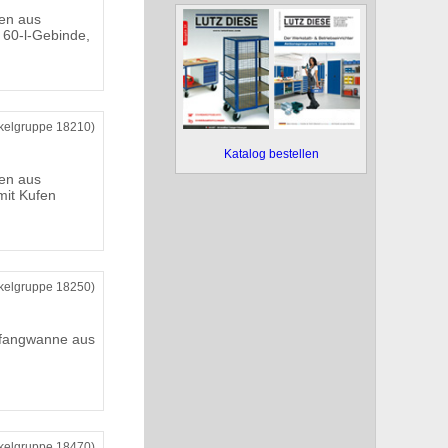
en aus
r 60-l-Gebinde,
ikelgruppe 18210)
Katalog bestellen
en aus
mit Kufen
ikelgruppe 18250)
ffangwanne aus
ikelgruppe 18470)