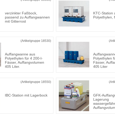
verzinkter Faßbock,
KTC-Station 
passend zu Auffangwannen
Polyethylen, 
mit Gitterrost
(Artikelgruppe 18530)
(Art
Auffangwanne aus
Auffangwann
Polyethylen für 4 200-l-
Polyethylen f
Fässer, Auffangvolumen
Fässer, Auff
405 Liter.
405 Liter
(Artikelgruppe 18550)
(Art
IBC-Station mit Lagerbock
GFK-Auffangw
Lagerung
wassergefähr
Auffangvolum