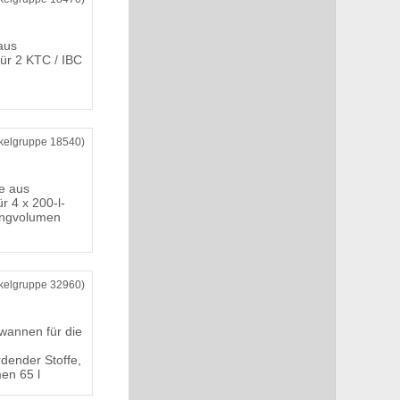
aus
für 2 KTC / IBC
ikelgruppe 18540)
e aus
ür 4 x 200-l-
angvolumen
ikelgruppe 32960)
annen für die
dender Stoffe,
en 65 l