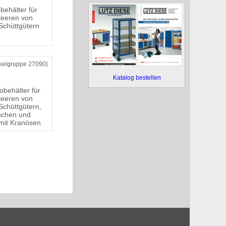
behälter für
leeren von
Schüttgütern
ikelgruppe 27090)
Katalog bestellen
lobehälter für
leeren von
Schüttgütern,
aschen und
mit Kranösen