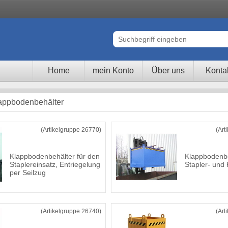
Home
mein Konto
Über uns
Konta
lappbodenbehälter
(Artikelgruppe 26770)
(Art
Klappbodenbehälter für den
Klappbodenbe
Staplereinsatz, Entriegelung
Stapler- und 
per Seilzug
(Artikelgruppe 26740)
(Art