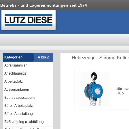
Betriebs - und Lagereinrichtungen seit 1974
Kategorien
A bis Z
Hebezeuge - Stirnrad-Kett
Abfallsammler
Anschlagmittel
Arbeitsplatz
Stirnr
Aussenanlagen
Hub
Betriebsausstattung
Büro - Arbeitsplatz
Büro - Ausstattung
Faßhandling u.-abfüllung