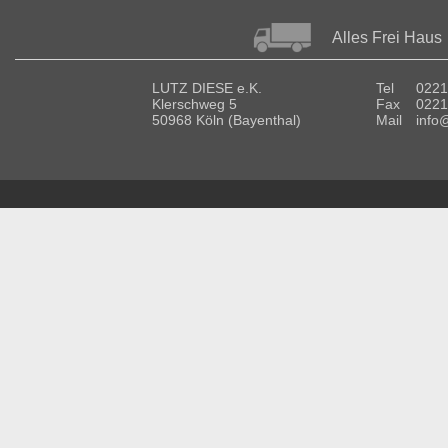
Alles Frei Haus
LUTZ DIESE e.K.
Tel
0221
Klerschweg 5
Fax
0221
50968 Köln (Bayenthal)
Mail
info