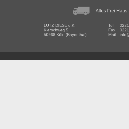
Alles Frei Haus
LUTZ DIESE e.K.
Tel
0221
Klerschweg 5
Fax
0221
50968 Köln (Bayenthal)
Mail
info