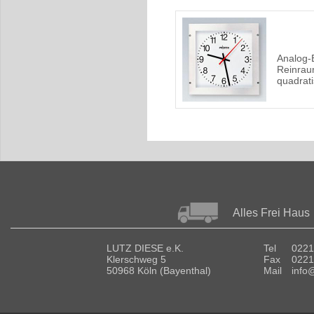
Analog-
Reinra
quadrat
Alles Frei Haus
LUTZ DIESE e.K.
Tel
0221
Klerschweg 5
Fax
0221
50968 Köln (Bayenthal)
Mail
info