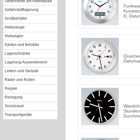
Gefahrstoffe am Arbeitsplatz
Funkwan
Gefahrstofflagerung
Kunstst
D, Datu
Großbehälter
Hebezeuge
Hubwagen
Kästen und Behälter
Lagerschränke
Quarzwa
Datuma
Lagerung Aussenbereich
Leitern und Gerüste
Räder und Rollen
Regale
Reinigung
Wanduhr
Sozialraum
Stunden
Transportgeräte
Durchm