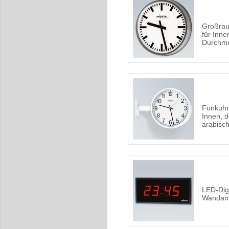
Großrau
für Inn
Durchm
Funkuhr
Innen, d
arabisc
LED-Digi
Wandan